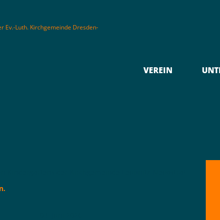
Navigation
überspringen
VEREIN
UNT
n
en Kindergartens der Kirchgemeinde Leubnitz-Neuostra!
n.
03. Juni 2026