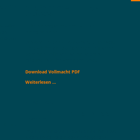
as für
Mitgliederversammlung am
03.06.2026
... im Kindergartens der Ev.-Luth.
n voller
Kirchgemeinde
eren
öhe von
Dresden-Leubnitz-Neuostra e.V. um 18:30
Uhr! Wir freuen uns über eure Teilnahme
oder eine Vollmacht an ein anderes
Mitglied, falls ihr verhindert seid.
Download Vollmacht PDF
Mitgliederversammlung
Weiterlesen …
am
03.06.2026
22. April 2026
Vielen Dank für die großzügige
Spende!
0 Uhr im
DAS Environmental Experts GmbH hat 1000
€ dem Förderverein des Kindergartens